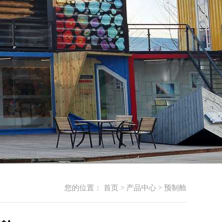
您的位置：
首页
>
产品中心
>
预制舱