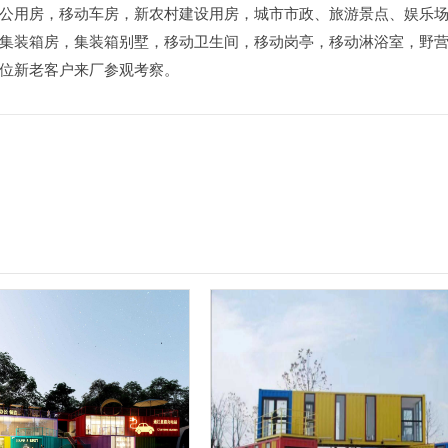
公用房，移动车房，新农村建设用房，城市市政、旅游景点、娱乐
集装箱房，集装箱别墅，移动卫生间，移动岗亭，移动淋浴室，野
位新老客户来厂参观考察。