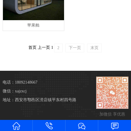
苹果舱
首页
上一页
1
2
下一页
末页
电话：18092148667
微信：xajzxcj
地址：西安市鄠邑区涝店镇平东村四号路
加微信 享优惠